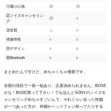
①着け心地
◎
◎
②ノイズキャンセリン
◎
○
グ
③音質
△
○
④操作性
○
○
⑤デザイン
○
○
⑥Bluetooth
○
○
まとめたんですけど、めちゃくちゃ僅差です。
全部の項目で一長一短あり、正直決められません。BOSE
かな！BOSE買って下さい！でもほんとSONYのノイズキ
ャンセリングめちゃすごいんで、それぐらい尖った性能
が一つあった方が、何個かヘッドフォン持ってたりする