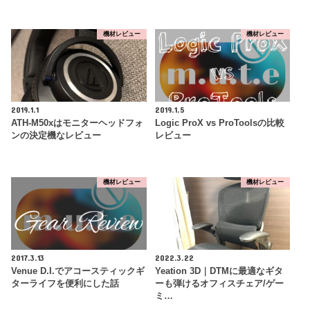
機材レビュー
機材レビュー
2019.1.1
2019.1.5
ATH-M50xはモニターヘッドフォ
Logic ProX vs ProToolsの比較
ンの決定機なレビュー
レビュー
機材レビュー
機材レビュー
2017.3.13
2022.3.22
Venue D.I.でアコースティックギ
Yeation 3D｜DTMに最適なギタ
ターライフを便利にした話
ーも弾けるオフィスチェア/ゲー
ミ…