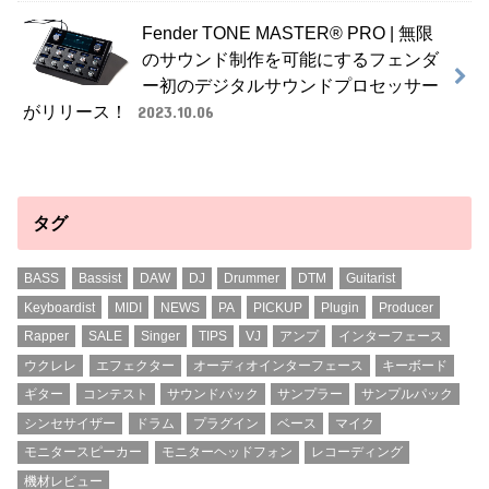
Fender TONE MASTER® PRO | 無限
のサウンド制作を可能にするフェンダ
ー初のデジタルサウンドプロセッサー
がリリース！
2023.10.06
タグ
BASS
Bassist
DAW
DJ
Drummer
DTM
Guitarist
Keyboardist
MIDI
NEWS
PA
PICKUP
Plugin
Producer
Rapper
SALE
Singer
TIPS
VJ
アンプ
インターフェース
ウクレレ
エフェクター
オーディオインターフェース
キーボード
ギター
コンテスト
サウンドパック
サンプラー
サンプルパック
シンセサイザー
ドラム
プラグイン
ベース
マイク
モニタースピーカー
モニターヘッドフォン
レコーディング
機材レビュー