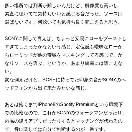
多い場所では判断が難しいんだけど、解像度も高いし、
素直に聴いてて気持ちいいと感じる音だった。ソースは
選ばないです、何聴いても気持ち良く聞こえると思う。
SONYに関して言えば、ちょっと安易にローをブーストし
すぎてしまったかなという感じ。定位感も曖昧なローか
らローミッドが他の帯域をマスキングしてる感じで、か
なりソースを選ぶ、というか、あまり綺麗には聴こえな
い。
変な例えだけど、BOSEに持ってた印象の音がSONYのヘ
ッドフォンから出て来たみたいな感じ。
あとは飽くまでiPhone8のSpotify Premiumという環境下
での比較なので、これがSONYのウォークマンだったり、
内臓の違うアプリだったりするとマッチングが代わるの
で、音に関しては自分で判断するのが一番です。