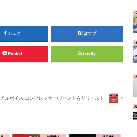
シェア
はてブ
Pocket
feedly
onがデュアルボイス-コンプレッサー/ブーストをリリース！
機材
使用機材
使用機材