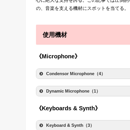
の、音楽を支える機材にスポットを当てる。
使用機材
《Microphone》
Condensor Microphone（4）
Brauner VMX
Dynamic Microphone（1）
created by
Rinker
Amaz
SHURE BETA
《Keyboards & Synth》
created by
Rinker
SHURE
Keyboard & Synth（3）
Amaz