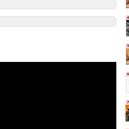
on
楽天市場
UDIO
D900ST
o 4
on
楽天市場
icial
 Pro
ouse
Amazon
on
楽天市場
ELA M 251E
市場
 iRig KEYS
on
楽天市場
dia(アイケーマルチメディア)
NKEN
Amazon
on
楽天市場