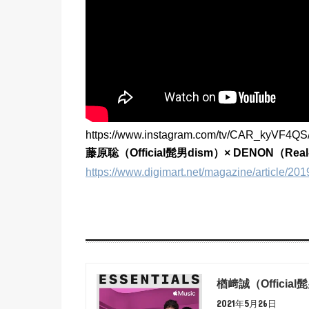
https://www.instagram.com/tv/CAR_kyVF4QS
藤原聡（Official髭男dism）× DENON（Real-
https://www.digimart.net/magazine/article/2
楢﨑誠（Official
2021年5月26日