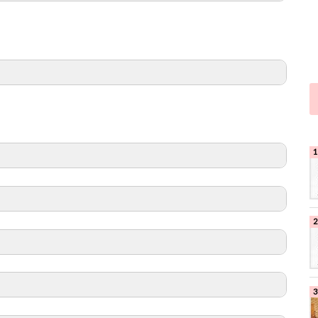
age GS1-88
ited REDD MICROPHONE
on
楽天市場
ny Official
Amazon
 Shop J-45 ADJ
市場
N)
on
楽天市場
00
er Performer Edition
iLoud Micro Monitor Black
on
楽天市場
icial
dia(アイケーマルチメディア)
9 Tube
uments KOMPLETE KONTROL S61 MK2
on
楽天市場
on
楽天市場
nts
o Apollo Twin X / DUO Heritage Edition