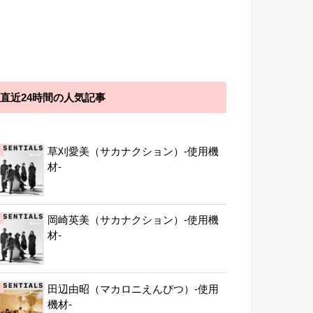
直近24時間の人気記事
草刈愛美（サカナクション）-使用機
材-
岡崎英美（サカナクション）-使用機
材-
田辺由昭（マカロニえんぴつ）-使用
機材-