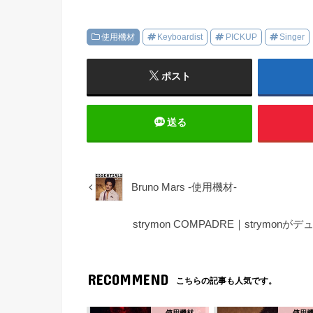
使用機材
Keyboardist
PICKUP
Singer
ポスト
送る
Bruno Mars -使用機材-
strymon COMPADRE｜strym
RECOMMEND
こちらの記事も人気です。
使用機材
使用