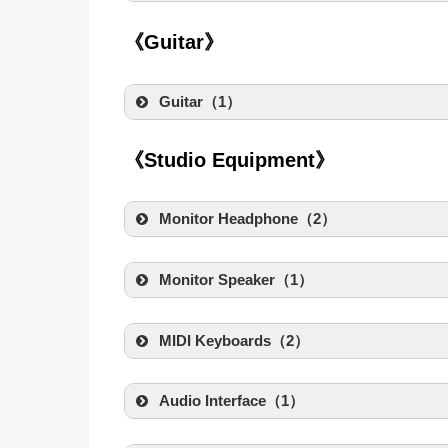
KORG Grandst
《Guitar》
created by
Rinker
KORG(コルグ)
Chandler Lim
Guitar（1）
Amaz
created by
Rinker
Umbrella Compa
Gibson Custom
《Studio Equipment》
created by
Rinker
楽天
ギブソン(GIBSO
Monitor Headphone（2）
Amaz
Denon AH-D52
Monitor Speaker（1）
Minimoog Voyag
created by
Rinker
デノン(Denon)
created by
Rinker
IK Multimedia 
Amaz
moog Off
MIDI Keyboards（2）
created by
Rinker
IK Multime
NEUMANN M14
created by
Rinker
Native Instr
Amaz
Audio Interface（1）
created by
Rinker
Amaz
Native Instrume
Universal Audi