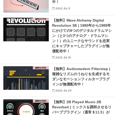
中！
2022.06.11
無料&FREE
【無料】Wave Alchemy Digital
Revolution SE | 1980年から1989年
にかけての9つのデジタルドラムマシ
ン（と3つのアナログ・ドラムマシ
ン！）のユニークなサウンドを忠実
にキャプチャーしたプラグインが無
償配布中！
2022.06.10
無料&FREE
【無料】Audiomodern Filterstep |
複雑なリズムのうねりを生成するモ
ダンなモーションフィルタープラグ
インが無償配布中！
2022.06.09
無料&FREE
【無料】2B Played Music 2B
Reverbed | ミックスを調和させるリ
バーブプラグイン（通常＄11.5）が