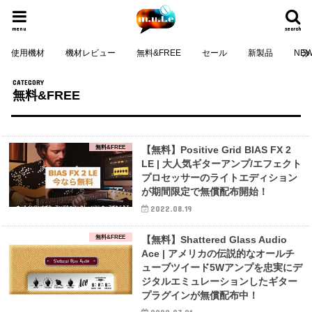
menu
search
使用機材
機材レビュー
無料&FREE
セール
新製品
NE
無料&FREE
無料&FREE
【無料】Positive Grid BIAS FX 2
LE | 大人気ギターアンプ/エフェクト
プロセッサーのライトエディション
が期間限定で無償配布開始！
2022.08.19
無料&FREE
【無料】Shattered Glass Audio
Ace | アメリカの伝説的なオールチ
ューブツイード5Wアンプを忠実にデ
ジタルエミュレーションしたギター
プラグインが無償配布中！