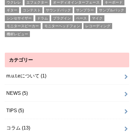
ウクレレ
エフェクター
オーディオインターフェース
キーボード
ギター
コンテスト
サウンドパック
サンプラー
サンプルパック
シンセサイザー
ドラム
プラグイン
ベース
マイク
モニタースピーカー
モニターヘッドフォン
レコーディング
機材レビュー
カテゴリー
m.u.t.eについて
(1)
NEWS
(5)
TIPS
(5)
コラム
(13)