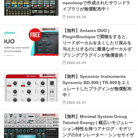
nanoloopで作成されたサウンドラ
イブラリが無償配布中！
2022.05.30
無料&FREE
【無料】Antares DUO |
PluginBoutiqueで買物をすると、
リードボーカルを太くしたり深みを
与えたりするのに最適なボーカルダ
ブリングプラグインが無償提供！
2022.05.29
無料&FREE
【無料】Synsonic Instruments
Synsonic BD-909 | TR-909をエミ
ュレートしたプラグインが無償配布
中！
2022.05.27
無料&FREE
【無料】Minimal System Group
Twisted Energy | 幅広いモジュレー
ション特性を持つアナログ・モデリ
ングの3オシレーター・シンセサイザ