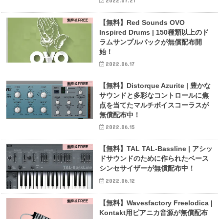
2022.07.21
無料&FREE
【無料】Red Sounds OVO
Inspired Drums | 150種類以上のド
ラムサンプルパックが無償配布開
始！
2022.06.17
無料&FREE
【無料】Distorque Azurite | 豊かな
サウンドと多彩なコントロールに焦
点を当てたマルチボイスコーラスが
無償配布中！
2022.06.15
無料&FREE
【無料】TAL TAL-Bassline | アシッ
ドサウンドのために作られたベース
シンセサイザーが無償配布中！
2022.06.12
無料&FREE
【無料】Wavesfactory Freelodica |
Kontakt用ピアニカ音源が無償配布