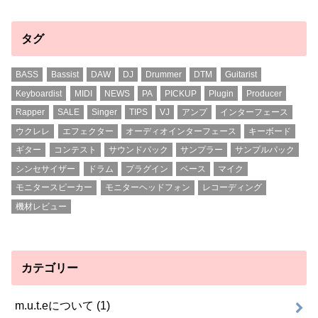
タグ
BASS
Bassist
DAW
DJ
Drummer
DTM
Guitarist
Keyboardist
MIDI
NEWS
PA
PICKUP
Plugin
Producer
Rapper
SALE
Singer
TIPS
VJ
アンプ
インターフェース
ウクレレ
エフェクター
オーディオインターフェース
キーボード
ギター
コンテスト
サウンドパック
サンプラー
サンプルパック
シンセサイザー
ドラム
プラグイン
ベース
マイク
モニタースピーカー
モニターヘッドフォン
レコーディング
機材レビュー
カテゴリー
m.u.t.eについて
(1)