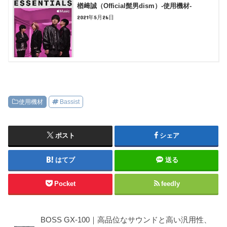
楢﨑誠（Official髭男dism）-使用機材-
2021年5月26日
使用機材
Bassist
ポスト
シェア
はてブ
送る
Pocket
feedly
BOSS GX-100｜高品位なサウンドと高い汎用性、