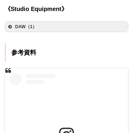
Soundhouse
楽天市場
《Studio Equipment》
Amazon
Tech21 SANSAMP DI BOX BASS DRIVER
DI V2
Fender Fender® 2″ Monogrammed Strap,
DAW（1）
created by
Rinker
Black/Yellow/Brown
tech21
created by
Rinker
Fender(フェンダー)
Amazon
参考資料
Amazon
楽天市場
Logic Pro X
created by
Rinker
楽天市場
Apple Official
Fender Made in Japan Heritage 50s
Fender Bassman 4×12″ Cabinet
Precision Bass®, Maple Fingerboard, 2-
created by
Rinker
Color Sunburst
created by
Rinker
Fender(フェンダー)
Amazon