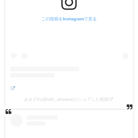
楽天市場
この投稿をInstagramで見る
Vivie Rhinotes -Bass OverDrive-
created by
Rinker
ビビー(Vivie)
Amazon
楽天市場
Fender Jazz Bass®
あきざわ(@sdb_akizawa)がシェアした投稿
created by
Rinker
Fender(フェンダー)
Amazon
楽天市場