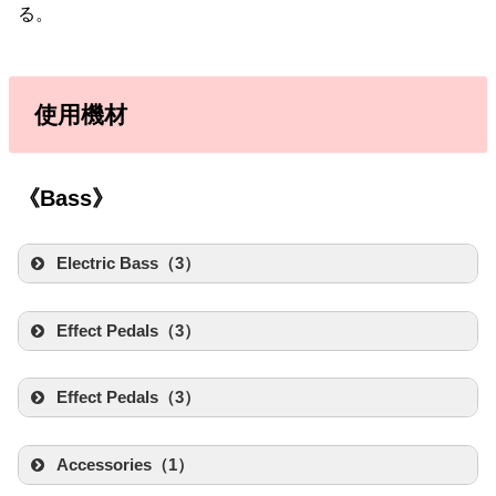
る。
使用機材
《Bass》
Electric Bass（3）
Effect Pedals（3）
Fender Made in Japan Traditional 60s
Precision Bass®, Rosewood Fingerboard,
3-Color Sunburst
Effect Pedals（3）
created by
Rinker
Fender Bassman AB165 Amp
Fender(フェンダー)
created by
Rinker
Accessories（1）
Fender(フェンダー)
Amazon