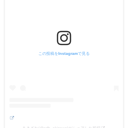
tc electronic POLYTUNE 3
created by
Rinker
ティーシーエレクトロニック(Tc Electronic)
Amazon
楽天市場
この投稿をInstagramで見る
あきざわ(@sdb_akizawa)がシェアした投稿