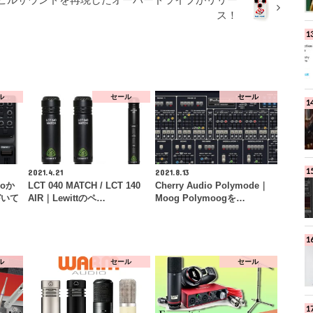
のナッシュビルサウンドを再現したオーバードライブがリリー
ス！
ル
セール
セール
2021.4.21
2021.8.13
ioか
LCT 040 MATCH / LCT 140
Cherry Audio Polymode｜
づいて
AIR｜Lewittのペ…
Moog Polymoogを…
ル
セール
セール