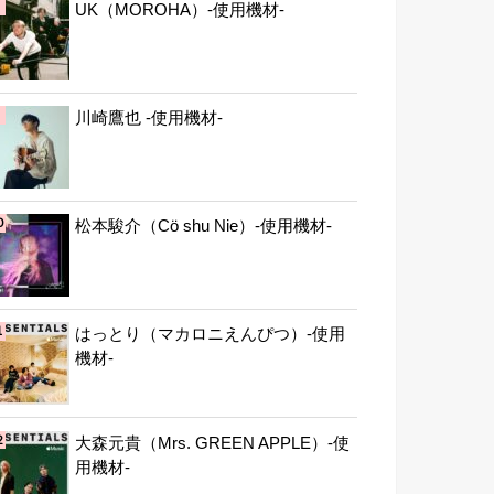
UK（MOROHA）-使用機材-
川崎鷹也 -使用機材-
松本駿介（Cö shu Nie）-使用機材-
はっとり（マカロニえんぴつ）-使用
機材-
大森元貴（Mrs. GREEN APPLE）-使
用機材-