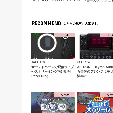
Way Huge STO OVERDRIVE｜往年
RECOMMEND
こちらの記事も人気です。
セール
セー
2022.5.15
2021.6.16
サウンドハウスで配信ライブ
ALTRON｜Beyron Aud
やストリーミング向け照明
ら全体のアレンジに基
Razer Ring …
演奏に…
セール
セー