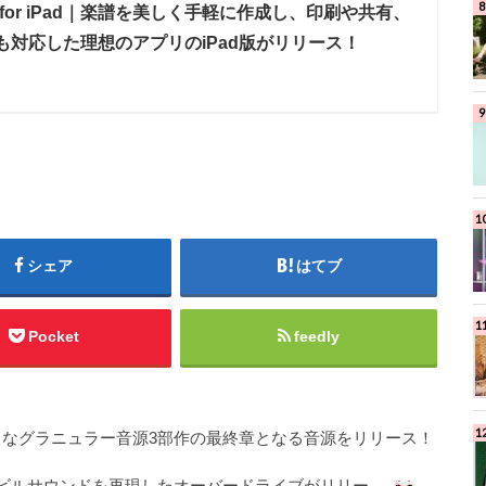
orico for iPad｜楽譜を美しく手軽に作成し、印刷や共有、
も対応した理想のアプリのiPad版がリリース！
シェア
はてブ
Pocket
feedly
LIGHT｜ダークなグラニュラー音源3部作の最終章となる音源をリリース！