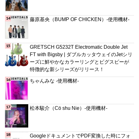
藤原基央（BUMP OF CHICKEN）-使用機材-
GRETSCH G5232T Electromatic Double Jet
FT with Bigsby | ダブルカッタウェイのJetシリ
ーズに鮮やかなカラーリングとビグスビーが
特徴的な新シリーズがリリース！
ちゃんみな -使用機材-
松本駿介（Cö shu Nie）-使用機材-
GoogleドキュメントでPDF変換した時にフォ