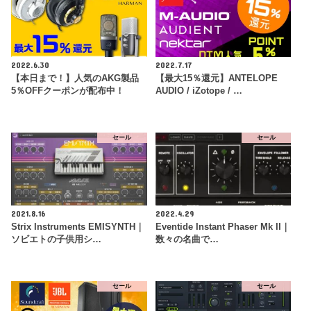
2022.6.30
2022.7.17
【本日まで！】人気のAKG製品
【最大15％還元】ANTELOPE
5％OFFクーポンが配布中！
AUDIO / iZotope / …
セール
セール
2021.8.16
2022.4.29
Strix Instruments EMISYNTH｜
Eventide Instant Phaser Mk II｜
ソビエトの子供用シ…
数々の名曲で…
セール
セール