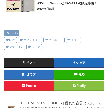
WAVES Platinumが94％OFFの限定特価！
2022年6月28日
セール
DTM
エフェクター
キーボード
ギター
プラグイン
マイク
ポスト
シェア
はてブ
送る
Pocket
feedly
LEHLEMONO VOLUME S | 優れた音質とスムース