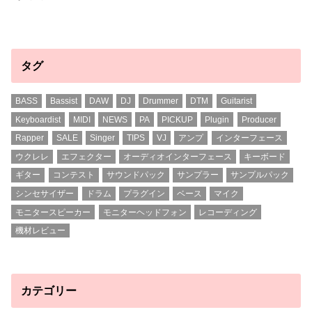
タグ
BASS
Bassist
DAW
DJ
Drummer
DTM
Guitarist
Keyboardist
MIDI
NEWS
PA
PICKUP
Plugin
Producer
Rapper
SALE
Singer
TIPS
VJ
アンプ
インターフェース
ウクレレ
エフェクター
オーディオインターフェース
キーボード
ギター
コンテスト
サウンドパック
サンプラー
サンプルパック
シンセサイザー
ドラム
プラグイン
ベース
マイク
モニタースピーカー
モニターヘッドフォン
レコーディング
機材レビュー
カテゴリー