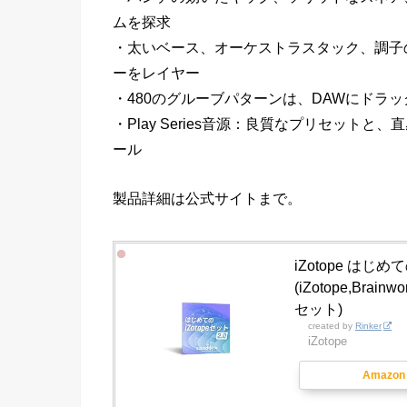
ムを探求
・太いベース、オーケストラスタック、調子
ーをレイヤー
・480のグルーブパターンは、DAWにドラ
・Play Series音源：良質なプリセッ
ール
製品詳細は公式サイトまで。
iZotope はじめてのi
(iZotope,Bra
セット)
created by
Rinker
iZotope
Amazon