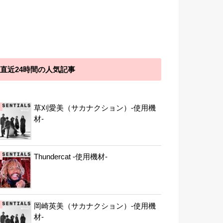
直近24時間の人気記事
草刈愛美（サカナクション）-使用機
材-
Thundercat -使用機材-
岡崎英美（サカナクション）-使用機
材-