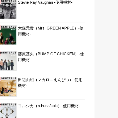
Stevie Ray Vaughan -使用機材-
大森元貴（Mrs. GREEN APPLE）-使
用機材-
藤原基央（BUMP OF CHICKEN）-使
用機材-
田辺由昭（マカロニえんぴつ）-使用
機材-
ヨルシカ（n-buna/suis）-使用機材-