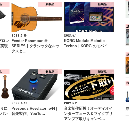
品
新製品
新製品
2022.3.16
2021.6.1
らプロレ
Fender Paramount®
KORG Module Melodic
も実現
SERIES｜クラシックなルッ
Techno｜KORG のモバイ…
クスと…
品
新製品
新製品
2022.6.30
2021.6.2
造りに
Presonus Revelator io44 |
音楽制作応援！オーディオイ
ャパン
音楽製作、YouTu…
ンターフェース＆マイクプリ
アンプ下取りキャンペ…