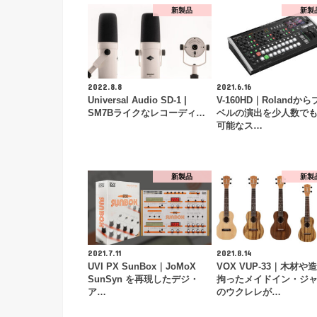
新製品
新製
2022.8.8
2021.6.16
Universal Audio SD-1 |
V-160HD｜Rolandか
SM7Bライクなレコーディ…
ベルの演出を少人数で
可能なス…
新製品
新製
2021.7.11
2021.8.14
UVI PX SunBox｜JoMoX
VOX VUP-33｜木材や
SunSyn を再現したデジ・
拘ったメイドイン・ジ
ア…
のウクレレが…