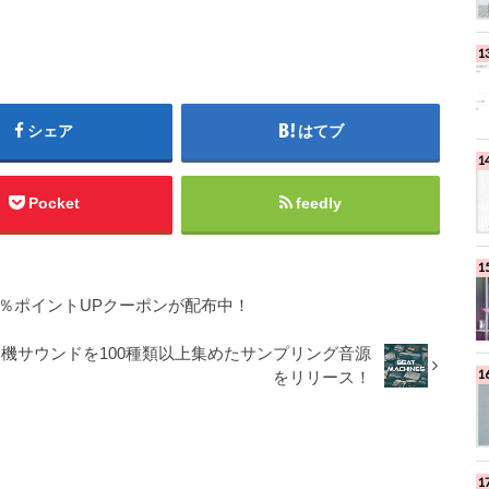
シェア
はてブ
Pocket
feedly
5％ポイントUPクーポンが配布中！
ドラムマシンの名機サウンドを100種類以上集めたサンプリング音源
をリリース！