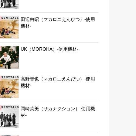
田辺由昭（マカロニえんぴつ）-使用
機材-
UK（MOROHA）-使用機材-
高野賢也（マカロニえんぴつ）-使用
機材-
岡崎英美（サカナクション）-使用機
材-