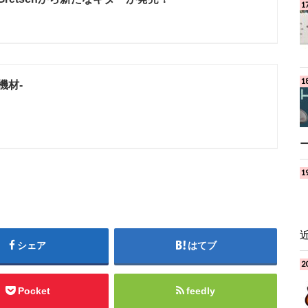
用機材-
シェア
はてブ
Pocket
feedly