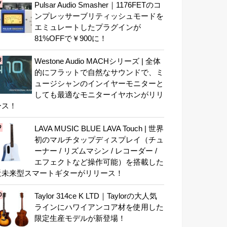
Pulsar Audio Smasher｜1176FETのコ
ンプレッサーブリティッシュモードを
エミュレートしたプラグインが
81%OFFで￥900に！
Westone Audio MACHシリーズ | 全体
的にフラットで自然なサウンドで、ミ
ュージシャンのインイヤーモニターと
しても最適なモニターイヤホンがリリ
ース！
LAVA MUSIC BLUE LAVA Touch | 世界
初のマルチタップディスプレイ（チュ
ーナー / リズムマシン / レコーダー /
エフェクトなど操作可能）を搭載した
近未来型スマートギターがリリース！
Taylor 314ce K LTD｜Taylorの大人気
ラインにハワイアンコア材を使用した
限定生産モデルが新登場！