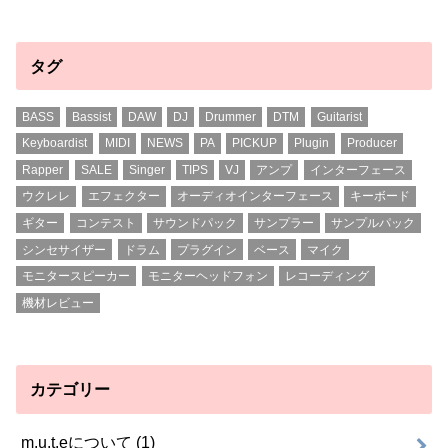
タグ
BASS
Bassist
DAW
DJ
Drummer
DTM
Guitarist
Keyboardist
MIDI
NEWS
PA
PICKUP
Plugin
Producer
Rapper
SALE
Singer
TIPS
VJ
アンプ
インターフェース
ウクレレ
エフェクター
オーディオインターフェース
キーボード
ギター
コンテスト
サウンドパック
サンプラー
サンプルパック
シンセサイザー
ドラム
プラグイン
ベース
マイク
モニタースピーカー
モニターヘッドフォン
レコーディング
機材レビュー
カテゴリー
m.u.t.eについて
(1)