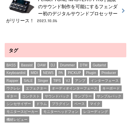
のサウンド制作を可能にするフェンダ
ー初のデジタルサウンドプロセッサー
がリリース！
2023.10.06
タグ
BASS
Bassist
DAW
DJ
Drummer
DTM
Guitarist
Keyboardist
MIDI
NEWS
PA
PICKUP
Plugin
Producer
Rapper
SALE
Singer
TIPS
VJ
アンプ
インターフェース
ウクレレ
エフェクター
オーディオインターフェース
キーボード
ギター
コンテスト
サウンドパック
サンプラー
サンプルパック
シンセサイザー
ドラム
プラグイン
ベース
マイク
モニタースピーカー
モニターヘッドフォン
レコーディング
機材レビュー