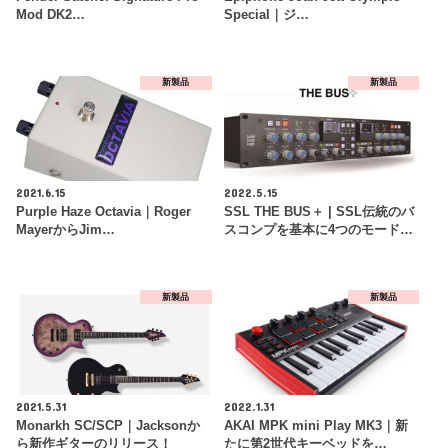
Mod DK2…
Special｜ジ…
新製品
新製品
2021.6.15
2022.5.15
Purple Haze Octavia｜Roger
SSL THE BUS＋ | SSL伝統のバ
MayerからJim…
スコンプを基本に4つのモード…
新製品
新製品
2021.5.31
2022.1.31
Monarkh SC/SCP｜Jacksonか
AKAI MPK mini Play MK3｜新
ら新作ギターのリリース！
たに第2世代キーベッドを…