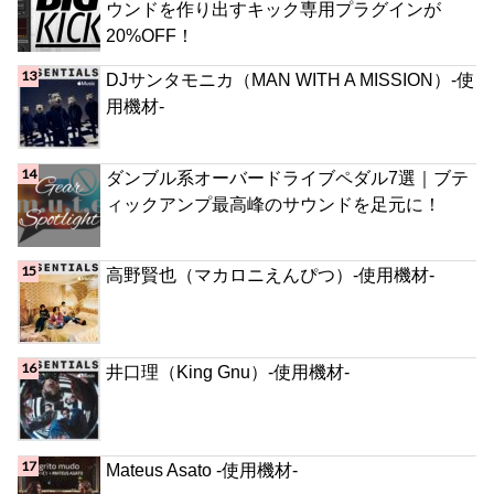
ウンドを作り出すキック専用プラグインが
20%OFF！
DJサンタモニカ（MAN WITH A MISSION）-使
用機材-
ダンブル系オーバードライブペダル7選｜ブテ
ィックアンプ最高峰のサウンドを足元に！
高野賢也（マカロニえんぴつ）-使用機材-
井口理（King Gnu）-使用機材-
Mateus Asato -使用機材-