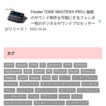
Fender TONE MASTER® PRO | 無限
のサウンド制作を可能にするフェンダ
ー初のデジタルサウンドプロセッサー
がリリース！
2023.10.06
タグ
BASS
Bassist
DAW
DJ
Drummer
DTM
Guitarist
Keyboardist
MIDI
NEWS
PA
PICKUP
Plugin
Producer
Rapper
SALE
Singer
TIPS
VJ
アンプ
インターフェース
ウクレレ
エフェクター
オーディオインターフェース
キーボード
ギター
コンテスト
サウンドパック
サンプラー
サンプルパック
シンセサイザー
ドラム
プラグイン
ベース
マイク
モニタースピーカー
モニターヘッドフォン
レコーディング