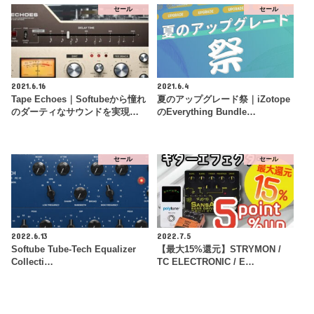
セール
セール
2021.6.16
2021.6.4
Tape Echoes｜Softubeから憧れ
夏のアップグレード祭｜iZotope
のダーティなサウンドを実現…
のEverything Bundle…
セール
セール
2022.6.13
2022.7.5
Softube Tube-Tech Equalizer
【最大15%還元】STRYMON /
Collecti…
TC ELECTRONIC / E…