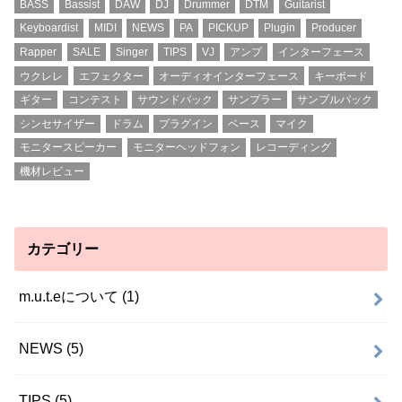
BASS
Bassist
DAW
DJ
Drummer
DTM
Guitarist
Keyboardist
MIDI
NEWS
PA
PICKUP
Plugin
Producer
Rapper
SALE
Singer
TIPS
VJ
アンプ
インターフェース
ウクレレ
エフェクター
オーディオインターフェース
キーボード
ギター
コンテスト
サウンドパック
サンプラー
サンプルパック
シンセサイザー
ドラム
プラグイン
ベース
マイク
モニタースピーカー
モニターヘッドフォン
レコーディング
機材レビュー
カテゴリー
m.u.t.eについて
(1)
NEWS
(5)
TIPS
(5)