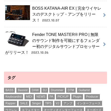
BOSS KATANA-AIR EX | 完全ワイヤレ
スのデスクトップ・アンプをリリー
ス！
2023.10.07
Fender TONE MASTER® PRO | 無限
のサウンド制作を可能にするフェンダ
ー初のデジタルサウンドプロセッサー
がリリース！
2023.10.06
タグ
BASS
Bassist
DAW
DJ
Drummer
DTM
Guitarist
Keyboardist
MIDI
NEWS
PA
PICKUP
Plugin
Producer
Rapper
SALE
Singer
TIPS
VJ
アンプ
インターフェース
ウクレレ
エフェクター
オーディオインターフェース
キーボード