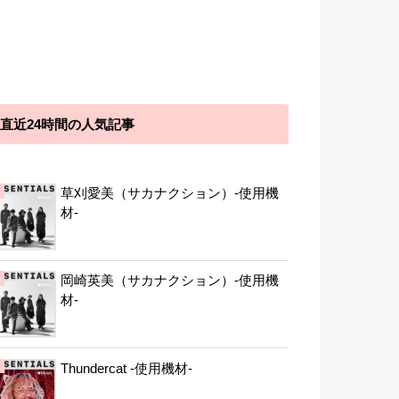
直近24時間の人気記事
草刈愛美（サカナクション）-使用機
材-
岡崎英美（サカナクション）-使用機
材-
Thundercat -使用機材-