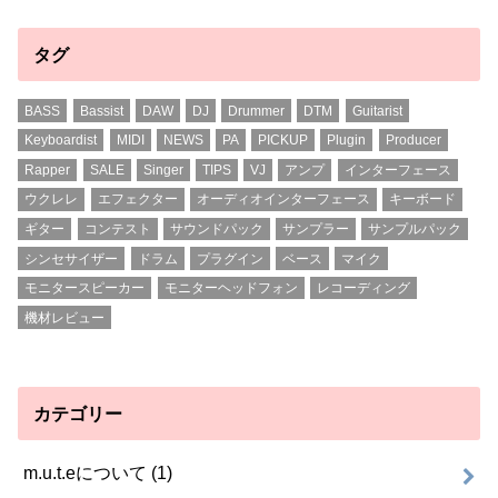
タグ
BASS
Bassist
DAW
DJ
Drummer
DTM
Guitarist
Keyboardist
MIDI
NEWS
PA
PICKUP
Plugin
Producer
Rapper
SALE
Singer
TIPS
VJ
アンプ
インターフェース
ウクレレ
エフェクター
オーディオインターフェース
キーボード
ギター
コンテスト
サウンドパック
サンプラー
サンプルパック
シンセサイザー
ドラム
プラグイン
ベース
マイク
モニタースピーカー
モニターヘッドフォン
レコーディング
機材レビュー
カテゴリー
m.u.t.eについて
(1)