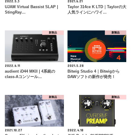
2022.5.3
2021.6.21
UJAM Virtual Bassist SLAP |
Taylor 314ce K LTD｜Taylorの大
StingRay…
人気ラインにハワイ…
新製品
新製品
2022.6.11
2021.5.28
audient iD44 MKII | 4系統の
Bitwig Studio 4｜Bitwigから
class-Aコンソール…
DAWソフトの新作が発売！
新製品
新製品
2021.10.27
2022.4.18