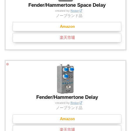
Fender/Hammertone Space Delay
created by
Rinker
ノーブランド品
Amazon
楽天市場
Fender/Hammertone Delay
created by
Rinker
ノーブランド品
Amazon
楽天市場