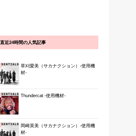
直近24時間の人気記事
草刈愛美（サカナクション）-使用機
材-
Thundercat -使用機材-
岡崎英美（サカナクション）-使用機
材-