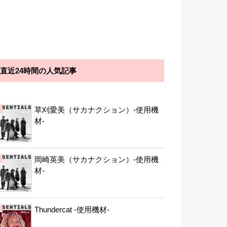
直近24時間の人気記事
草刈愛美（サカナクション）-使用機
材-
岡崎英美（サカナクション）-使用機
材-
Thundercat -使用機材-