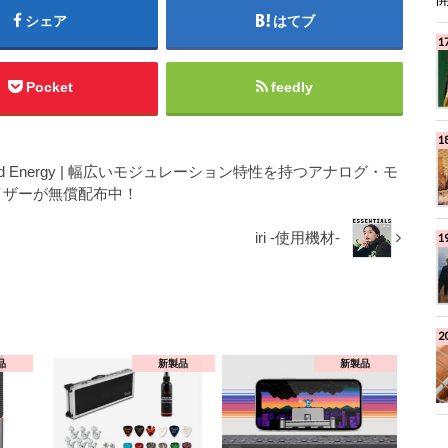
シェア
はてブ
Pocket
feedly
Twisted Energy | 幅広いモジュレーション特性を持つアナログ・モ
イザーが無償配布中！
iri -使用機材-
品
新製品
新製品