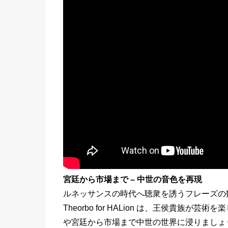
宮廷から市場まで – 中世の音色を再現
ルネッサンスの時代へ聴衆を誘うフレーズの数々。Sonus
Theorbo for HALion は、王侯貴
や宮廷から市場まで中世の世界に浸りましょ