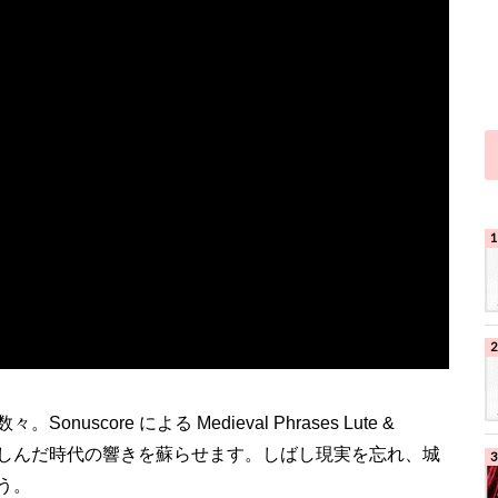
core による Medieval Phrases Lute &
族が芸術を楽しんだ時代の響きを蘇らせます。しばし現実を忘れ、城
う。