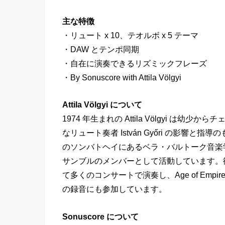
主な特徴
・リュート x 10、テオルボ x 5 テーマ
・DAW とテンポ同期
・自在に演奏できるリズミックフレーズ
・By Sonuscore with Attila Völgyi
Attila Völgyi について
1974 年生まれの Attila Völgyi は
なリュート奏者 István Győri の影
のソンバトヘイにあるベラ・バルトーク音楽学校で教
サンブルのメンバーとして活動しています。
て多くのコンサートで演奏し、Age of Empires 
の録音にも参加しています。
Sonuscore について