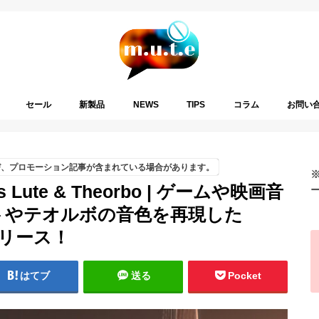
セール
新製品
NEWS
TIPS
コラム
お問い
び、プロモーション記事が含まれている場合があります。
ases Lute & Theorbo | ゲームや映画音
トやテオルボの音色を再現した
リリース！
はてブ
送る
Pocket