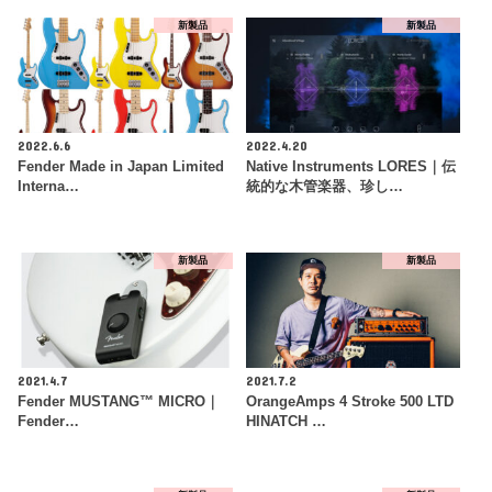
新製品
新製品
2022.6.6
2022.4.20
Fender Made in Japan Limited
Native Instruments LORES｜伝
Interna…
統的な木管楽器、珍し…
新製品
新製品
2021.4.7
2021.7.2
Fender MUSTANG™ MICRO｜
OrangeAmps 4 Stroke 500 LTD
Fender…
HINATCH …