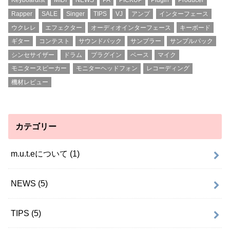
Keyboardist
MIDI
NEWS
PA
PICKUP
Plugin
Producer
Rapper
SALE
Singer
TIPS
VJ
アンプ
インターフェース
ウクレレ
エフェクター
オーディオインターフェース
キーボード
ギター
コンテスト
サウンドパック
サンプラー
サンプルパック
シンセサイザー
ドラム
プラグイン
ベース
マイク
モニタースピーカー
モニターヘッドフォン
レコーディング
機材レビュー
カテゴリー
m.u.t.eについて
(1)
NEWS
(5)
TIPS
(5)