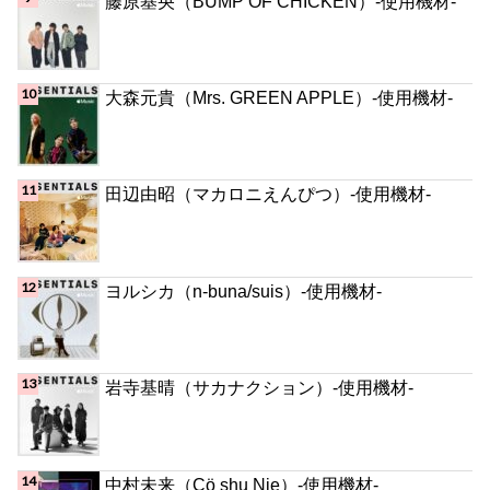
藤原基央（BUMP OF CHICKEN）-使用機材-
大森元貴（Mrs. GREEN APPLE）-使用機材-
田辺由昭（マカロニえんぴつ）-使用機材-
ヨルシカ（n-buna/suis）-使用機材-
岩寺基晴（サカナクション）-使用機材-
中村未来（Cö shu Nie）-使用機材-