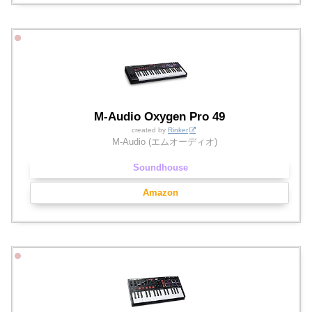
M-Audio Oxygen Pro 49
created by
Rinker
M-Audio (エムオーディオ)
Soundhouse
Amazon