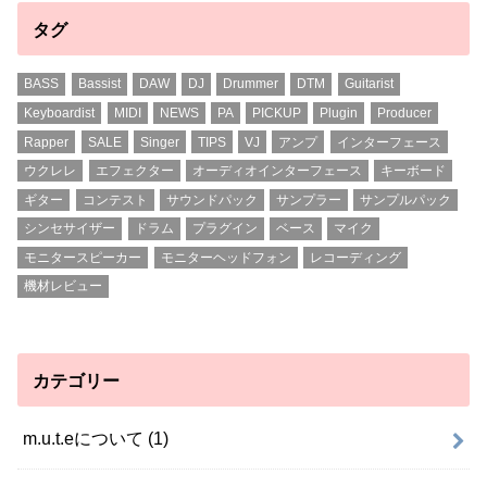
タグ
BASS
Bassist
DAW
DJ
Drummer
DTM
Guitarist
Keyboardist
MIDI
NEWS
PA
PICKUP
Plugin
Producer
Rapper
SALE
Singer
TIPS
VJ
アンプ
インターフェース
ウクレレ
エフェクター
オーディオインターフェース
キーボード
ギター
コンテスト
サウンドパック
サンプラー
サンプルパック
シンセサイザー
ドラム
プラグイン
ベース
マイク
モニタースピーカー
モニターヘッドフォン
レコーディング
機材レビュー
カテゴリー
m.u.t.eについて
(1)